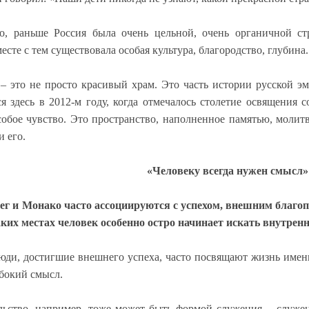
о, раньше Россия была очень цельной, очень органичной с
есте с тем существовала особая культура, благородство, глубина.
– это не просто красивый храм. Это часть истории русской эм
я здесь в 2012-м году, когда отмечалось столетие освящения 
обое чувство.
Это пространство, наполненное памятью, молит
и его.
«Человеку всегда нужен смысл»
ег и Монако часто ассоциируются с успехом, внешним благо
аких местах человек особенно остро начинает искать внутрен
Люди, достигшие внешнего успеха, часто посвящают жизнь име
бокий смысл.
ьство, например, тоже может быть формой служения – служени