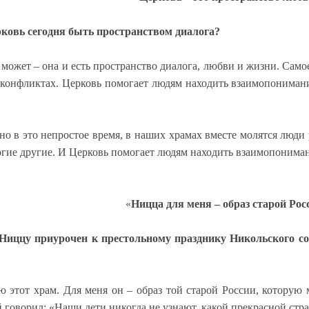
ковь сегодня быть пространством диалога?
 может – она и есть пространство диалога, любви и жизни.
Самое
 конфликтах.
Церковь помогает людям находить взаимопонимани
но в это непростое время, в наших храмах вместе молятся люди
гие другие. И Церковь помогает людям находить взаимопониман
«
Ницца для меня – образ старой Рос
Ниццу приурочен к престольному празднику Никольского соб
ю этот храм. Для меня он – образ той старой России, которую
 говорил: «Наши дети никогда не узнают, какой прекрасной стр