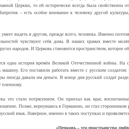
лавной Церкви, то ей исторически всегда была свойственна о
Напротив – есть особое внимание к человеку другой культуры
 умеет видеть в другом, прежде всего, человека.
Именно поэтом
льностей чувствуют себя дома. В наших храмах вместе молят
ругих народов. И Церковь становится пространством, которое объ
ся одна история времён Великой Отечественной войны.
На с
 машину. Его поставили работать вместе с русским солдатом:
ры иногда давали им деньги.
В конце дня русский солдат разд
у пленному.
ека это стало потрясением. Он приехал как враг, воспитанны
ношение. Позже, вернувшись в Германию, он стал сторонником 
русский язык.
Наверное, именно в таких поступках и проявляетс
«Церковь – это пространство люб