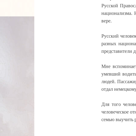
Русской Правос
национализма. 
вере.
Русский человек
разных национа
представители д
Мне вспоминает
умевший водить
людей. Пассажи
отдал немецком
Для того челов
человеческое от
семью выучить 