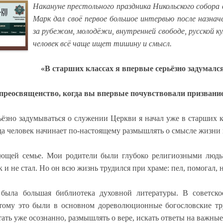
Накануне престольного праздника Никольского собора
Марк дал своё первое большое интервью после назнач
за рубежом, молодёжи, внутренней свободе, русской ку
человек всё чаще ищет тишину и смысл.
«В старших классах я впервые серьёзно задумалс
преосвященство, когда вы впервые почувствовали призвани
ьёзно задумываться о служении Церкви я начал уже в старших к
гда человек начинает по-настоящему размышлять о смысле жизни 
ющей семье. Мои родители были глубоко религиозными людьм
 и не стал. Но он всю жизнь трудился при храме: пел, помогал,
была большая библиотека духовной литературы. В советско
этому это были в основном дореволюционные богословские т
итать уже осознанно, размышлять о вере, искать ответы на важны