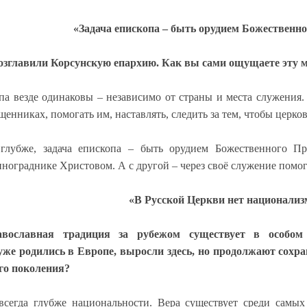
«Задача епископа – быть орудием Божественн
озглавили Корсунскую епархию. Как вы сами ощущаете эту 
опа везде одинаковы – независимо от страны и места служения
ященниках, помогать им, наставлять, следить за тем, чтобы цер
 глубже, задача епископа – быть орудием Божественного П
нограднике Христовом. А с другой – через своё служение помог
«В Русской Церкви нет национализ
авославная традиция за рубежом существует в особом
же родились в Европе, выросли здесь, но продолжают сохра
го поколения?
всегда глубже национальности. Вера существует среди самых