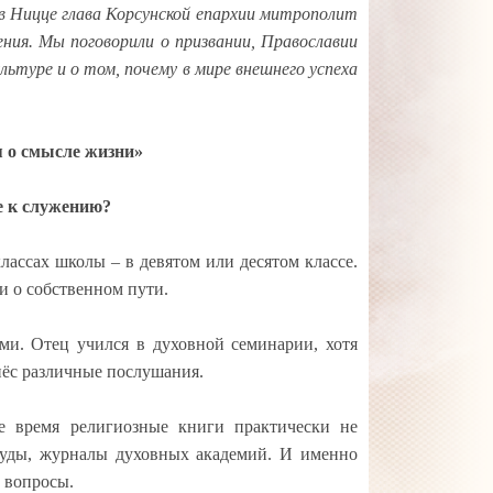
 в Ницце глава Корсунской епархии митрополит
ения. Мы поговорили о призвании, Православии
льтуре и о том, почему в мире внешнего успеха
я о смысле жизни»
е к служению?
лассах школы – в девятом или десятом классе.
и о собственном пути.
и. Отец учился в духовной семинарии, хотя
 нёс различные послушания.
е время религиозные книги практически не
руды, журналы духовных академий. И именно
е вопросы.