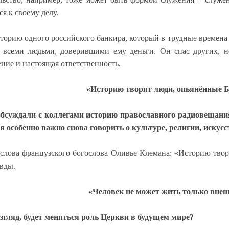
я к своему делу.
орию одного российского банкира, который в трудные времена 
о всеми людьми, доверившими ему деньги. Он спас других, н
ние и настоящая ответственность.
«Историю творят люди, опьянённые 
бсуждали с коллегами историю православного радиовещания
я особенно важно снова говорить о культуре, религии, искусс
слова французского богослова Оливье Клемана: «Историю тво
вды.
«Человек не может жить только вне
взгляд, будет меняться роль Церкви в будущем мире?