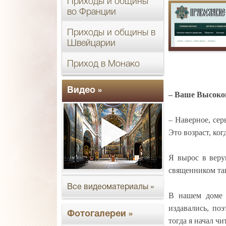
Приходы и общины
во Франции
Приходы и общины в
Швейцарии
Приход в Монако
Видео »
– Ваше Высоко
– Наверное, сер
Это возраст, ко
Я вырос в веру
священником так
Все видеоматериалы »
В нашем доме 
издавались, по
Фотогалереи »
тогда я начал ч