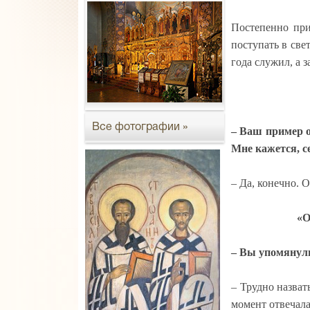
Постепенно при
поступать в све
года служил, а 
Все фотографии »
– Ваш пример о
Мне кажется, с
– Да, конечно. О
«
О
– Вы упомянули
– Трудно назват
момент отвечал