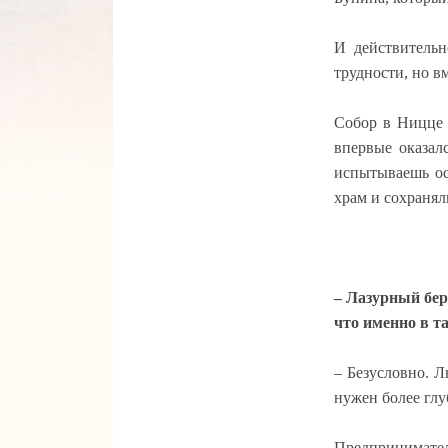
И действительн
трудности, но вм
Собор в Ницце 
впервые оказалс
испытываешь ос
храм и сохранял
– Лазурный бер
что именно в т
– Безусловно. 
нужен более глу
Предпринимател