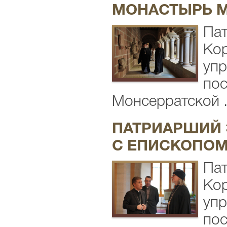
МОНАСТЫРЬ 
Пат
Кор
упр
пос
Монсерратской .
ПАТРИАРШИЙ 
С ЕПИСКОПОМ
Пат
Кор
упр
пос