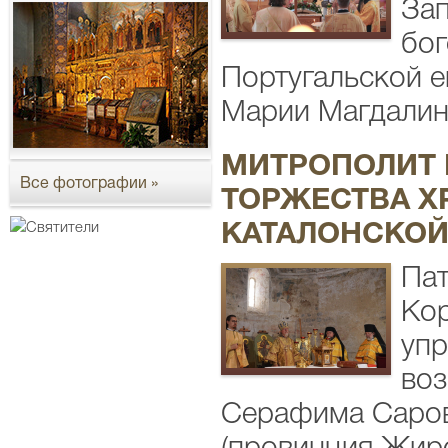
Зап
бог
Португальской е
Марии Магдалины
МИТРОПОЛИТ 
Все фотографии »
ТОРЖЕСТВА Х
КАТАЛОНСКОЙ
Пат
Кор
упр
воз
Серафима Саровс