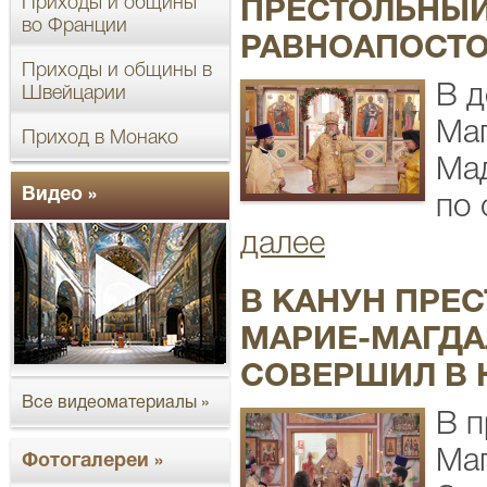
Приходы и общины
ПРЕСТОЛЬНЫЙ
во Франции
РАВНОАПОСТО
Приходы и общины в
В д
Швейцарии
Ма
Приход в Монако
Мад
Видео »
по 
далее
В КАНУН ПРЕ
МАРИЕ-МАГДА
СОВЕРШИЛ В 
Все видеоматериалы »
В п
Маг
Фотогалереи »