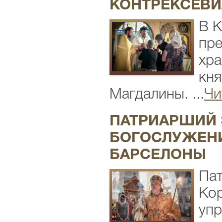
КОНТРЕКСЕВИ
В К
пре
хра
кн
Магдалины. ...
Чи
ПАТРИАРШИЙ 
БОГОСЛУЖЕНИ
БАРСЕЛОНЫ
Пат
Кор
упр