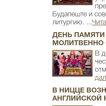
пре
Будапеште и со
литургию. ...
Чита
ДЕНЬ ПАМЯТИ
МОЛИТВЕННО 
В д
чес
отм
дал
В НИЦЦЕ ВОЗ
АНГЛИЙСКОЙ