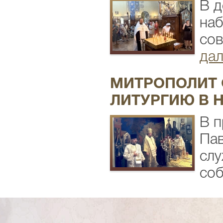
В д
наб
сов
дал
МИТРОПОЛИТ 
ЛИТУРГИЮ В 
В п
Пав
слу
соб