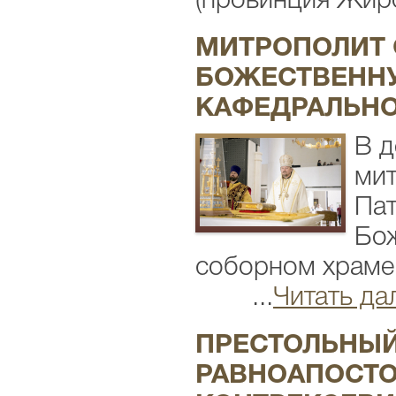
(провинция Жирон
МИТРОПОЛИТ 
БОЖЕСТВЕННУ
КАФЕДРАЛЬН
В д
мит
Пат
Бо
соборном храм
...
Читать да
ПРЕСТОЛЬНЫЙ
РАВНОАПОСТО