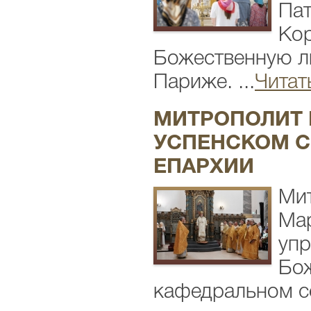
Пат
Кор
Божественную л
Париже. ...
Читат
МИТРОПОЛИТ 
УСПЕНСКОМ С
ЕПАРХИИ
Мит
Мар
упр
Бож
кафедральном со