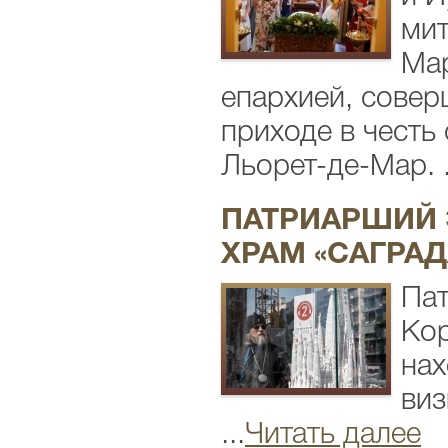
мит
Мар
епархией, совер
приходе в честь
Льорет-де-Мар. .
ПАТРИАРШИЙ 
ХРАМ «САГРАД
Пат
Кор
нах
виз
...
Читать далее