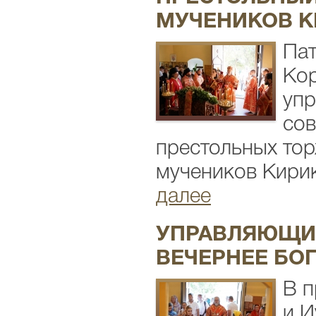
МУЧЕНИКОВ К
Пат
Кор
упр
сов
престольных тор
мучеников Кирик
далее
УПРАВЛЯЮЩИ
ВЕЧЕРНЕЕ БО
В п
и И