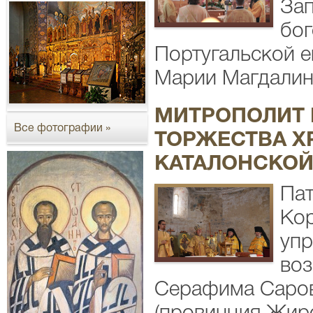
Зап
бог
Португальской е
Марии Магдалины
МИТРОПОЛИТ 
Все фотографии »
ТОРЖЕСТВА Х
КАТАЛОНСКОЙ
Пат
Кор
упр
воз
Серафима Саровс