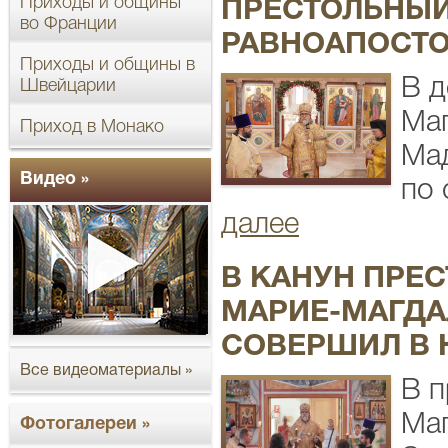
Приходы и общины
ПРЕСТОЛЬНЫЙ
во Франции
РАВНОАПОСТО
Приходы и общины в
В д
Швейцарии
Ма
Приход в Монако
Мад
Видео »
по 
далее
В КАНУН ПРЕ
МАРИЕ-МАГДА
СОВЕРШИЛ В 
Все видеоматериалы »
В п
Маг
Фотогалереи »