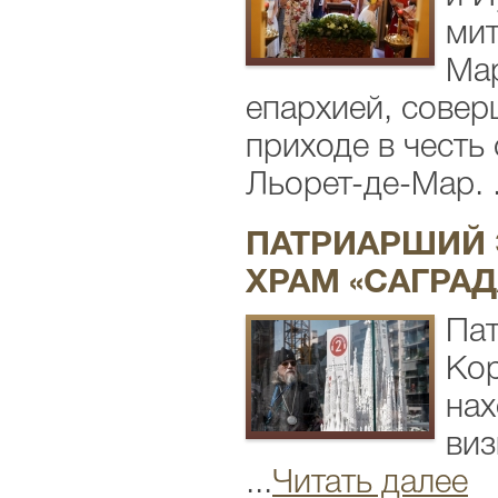
мит
Мар
епархией, совер
приходе в честь
Льорет-де-Мар. .
ПАТРИАРШИЙ 
ХРАМ «САГРАД
Пат
Кор
нах
виз
...
Читать далее