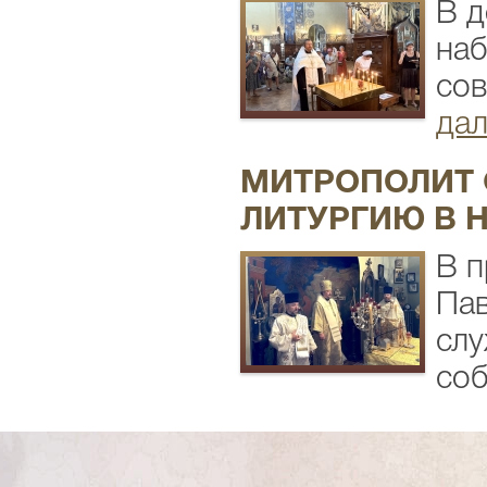
В д
наб
сов
дал
МИТРОПОЛИТ 
ЛИТУРГИЮ В 
В п
Пав
слу
соб