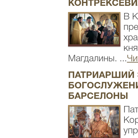
КОНТРЕКСЕВИ
В К
пре
хра
кн
Магдалины. ...
Чи
ПАТРИАРШИЙ 
БОГОСЛУЖЕНИ
БАРСЕЛОНЫ
Пат
Кор
упр