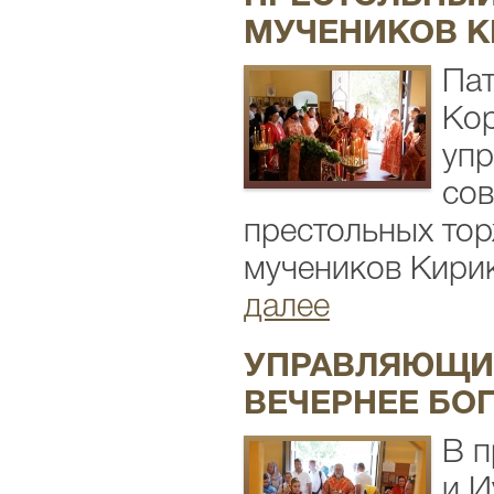
МУЧЕНИКОВ К
Пат
Кор
упр
сов
престольных тор
мучеников Кирик
далее
УПРАВЛЯЮЩИ
ВЕЧЕРНЕЕ БО
В п
и И