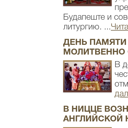
пре
Будапеште и со
литургию. ...
Чита
ДЕНЬ ПАМЯТИ
МОЛИТВЕННО 
В д
чес
отм
дал
В НИЦЦЕ ВОЗ
АНГЛИЙСКОЙ