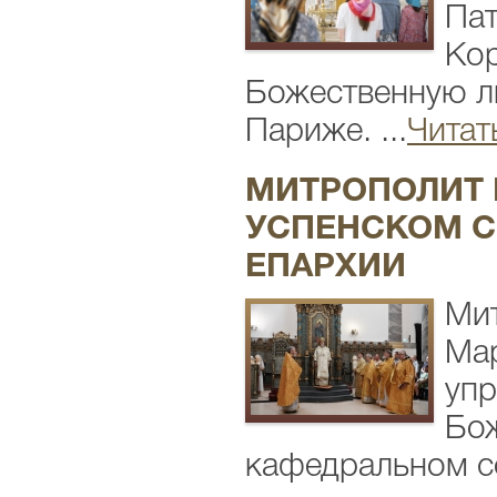
Пат
Кор
Божественную л
Париже. ...
Читат
МИТРОПОЛИТ 
УСПЕНСКОМ С
ЕПАРХИИ
Мит
Мар
упр
Бож
кафедральном со