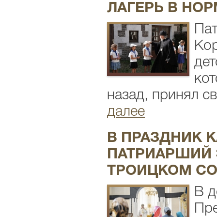
ЛАГЕРЬ В НО
Пат
Кор
дет
кот
назад, принял с
далее
В ПРАЗДНИК 
ПАТРИАРШИЙ 
ТРОИЦКОМ СО
В д
Пре