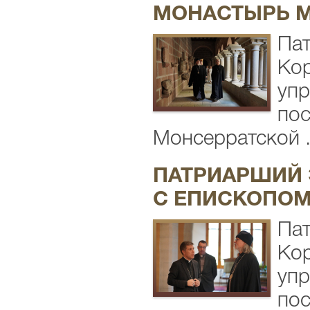
МОНАСТЫРЬ 
Пат
Кор
упр
пос
Монсерратской .
ПАТРИАРШИЙ 
С ЕПИСКОПОМ
Пат
Кор
упр
пос