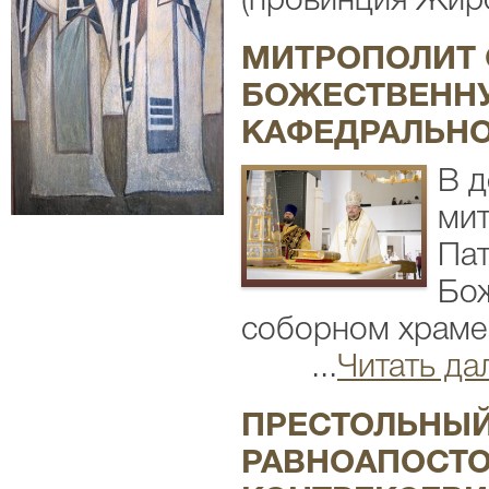
(провинция Жирон
МИТРОПОЛИТ 
БОЖЕСТВЕННУ
КАФЕДРАЛЬН
В д
мит
Пат
Бо
соборном храм
...
Читать да
ПРЕСТОЛЬНЫЙ
РАВНОАПОСТО