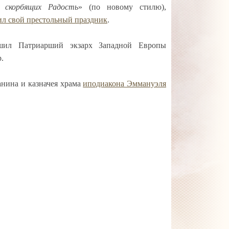
 скорбящих Радость
» (по новому стилю),
ил свой престольный праздник
.
шил Патриарший экзарх Западной Европы
.
нина и казначея храма
иподиакона Эммануэля