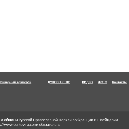
Викарный архиерей
ДУХОВЕНСТВО
ВИДЕО
ФОТО
Контакты
ри и общины Русской Православной Церкви во Франции и Швейцарии
://www.cerkov-ru.com/ обязательна