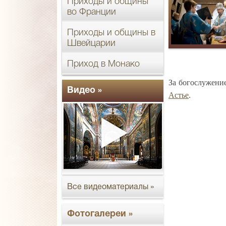
Приходы и общины
во Франции
Приходы и общины в
Швейцарии
Приход в Монако
За богослужени
Видео »
Астье
.
Все видеоматериалы »
Фотогалереи »