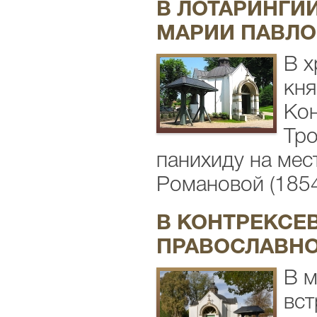
В ЛОТАРИНГИ
МАРИИ ПАВЛ
В х
кня
Кон
Тро
панихиду на мес
Романовой (1854-
В КОНТРЕКСЕ
ПРАВОСЛАВН
В м
вст