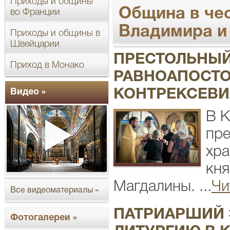
Приходы и общины
Община в че
во Франции
Владимира и
Приходы и общины в
Швейцарии
ПРЕСТОЛЬНЫЙ
Приход в Монако
РАВНОАПОСТО
Видео »
КОНТРЕКСЕВИ
В К
пре
хра
кн
Магдалины. ...
Чи
Все видеоматериалы »
ПАТРИАРШИЙ
Фотогалереи »