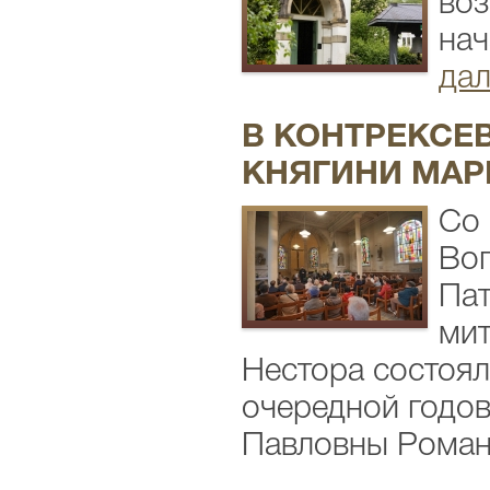
воз
нач
дал
В КОНТРЕКСЕ
КНЯГИНИ МАР
Со 
Вог
Па
мит
Нестора состоял
очередной годо
Павловны Романо