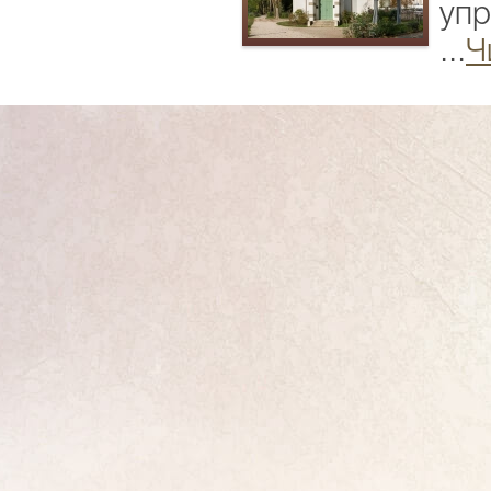
упр
...
Ч