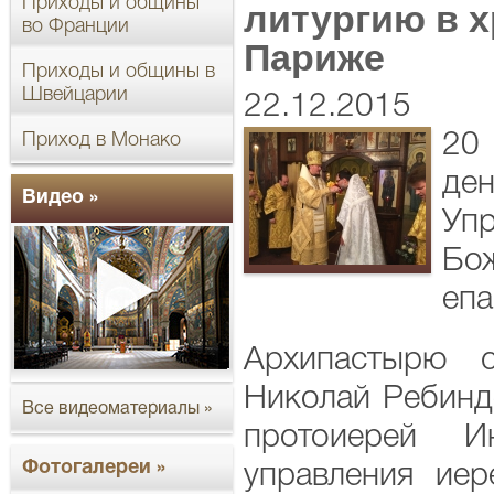
Приходы и общины
литургию в х
во Франции
Париже
Приходы и общины в
Швейцарии
22.12.2015
Приход в Монако
20
де
Видео »
Уп
Бо
епа
Архипастырю с
Николай Ребинд
Все видеоматериалы »
протоиерей И
Фотогалереи »
управления ие