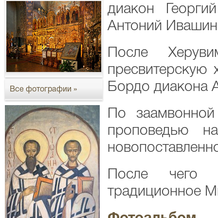
диакон Георги
Антоний Ивашин
После Херуви
пресвитерскую 
Бордо диакона 
Все фотографии »
По заамвонной
проповедью на
новопоставленно
После чего 
традиционное М